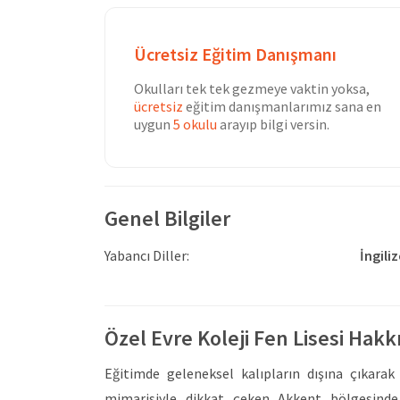
Ücretsiz Eğitim Danışmanı
Okulları tek tek gezmeye vaktin yoksa,
ücretsiz
eğitim danışmanlarımız sana en
uygun
5 okulu
arayıp bilgi versin.
Genel Bilgiler
Yabancı Diller:
İngili
Özel Evre Koleji Fen Lisesi Hak
Eğitimde geleneksel kalıpların dışına çıkarak 
mimarisiyle dikkat çeken Akkent bölgesinde