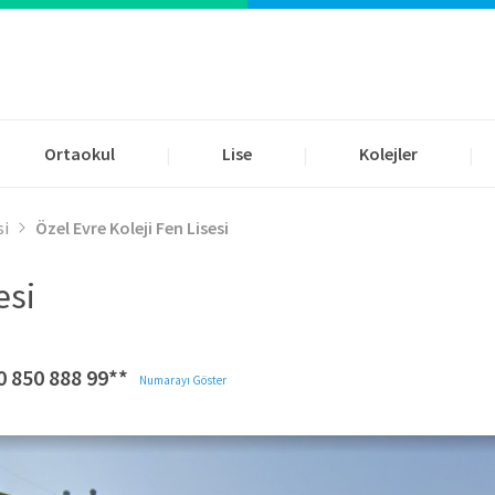
Ortaokul
Lise
Kolejler
|
|
|
si
Özel Evre Koleji Fen Lisesi
esi
0 850 888 99**
Numarayı Göster