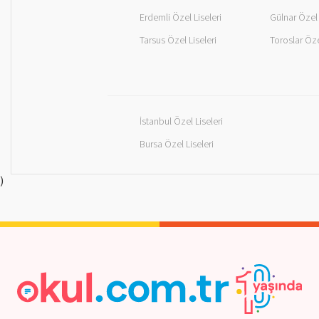
Erdemli Özel Liseleri
Gülnar Özel 
Tarsus Özel Liseleri
Toroslar Öze
İstanbul Özel Liseleri
Bursa Özel Liseleri
)