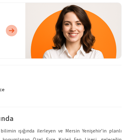
zce
kında
bilimin ışığında ilerleyen ve Mersin Yenişehir’in planlı
 konumlanan Özel Evre Koleji Fen Lisesi, geleceğin