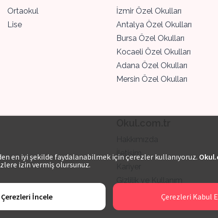
Ortaokul
İzmir Özel Okulları
Lise
Antalya Özel Okulları
Bursa Özel Okulları
Kocaeli Özel Okulları
Adana Özel Okulları
Mersin Özel Okulları
Okul.com.tr
Hakkımızda
İletişim
n en iyi şekilde faydalanabilmek için çerezler kullanıyoruz.
Okul.
zlere izin vermiş olursunuz.
Kariyer
Gizlilik ve Kullanım
Çerezleri İncele
Çerezleri Kabul E