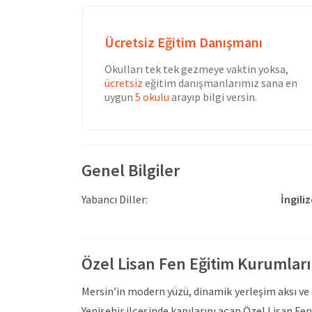
Ücretsiz Eğitim Danışmanı
Okulları tek tek gezmeye vaktin yoksa,
ücretsiz
eğitim danışmanlarımız sana en
uygun
5 okulu
arayıp bilgi versin.
Genel Bilgiler
Yabancı Diller:
İngili
Özel Lisan Fen Eğitim Kurumlar
Mersin’in modern yüzü, dinamik yerleşim aksı ve
Yenişehir ilçesinde kapılarını açan Özel Lisan Fen