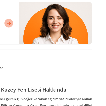
zce
ı Kuzey Fen Lisesi Hakkında
 her geçen gün değer kazanan eğitim yatırımlarıyla anılan
 Eğitim Kurumları Kuzey Fen Lisesi, bilimin evrensel dilini