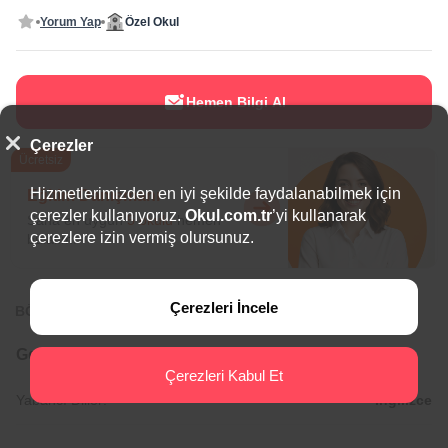
Yorum Yap
Özel Okul
Hemen Bilgi Al
Çerezler
Ücretsiz
Hizmetlerimizden en iyi şekilde faydalanabilmek için
Eğitim Danışmanı
çerezler kullanıyoruz.
Okul.com.tr
’yi kullanarak
Sana en uygun
5 okulu
hemen
çerezlere izin vermiş olursunuz.
bulalım.
Çerezleri İncele
BÖLGEDE ÖNE ÇIKAN OKULLAR
Genel Bilgiler
Çerezleri Kabul Et
Yabancı Diller:
İngilizce