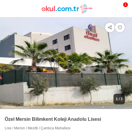
1
1
/ 3
Özel Mersin Bilimkent Koleji Anadolu Lisesi
Lise
/
Mersin
/
Mezitli
/
Çamlıca Mahallesi