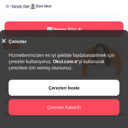
Yorum Yap
Özel Okul
Hemen Bilgi Al
Çerezler
Ücretsiz
Hizmetlerimizden en iyi şekilde faydalanabilmek için
Eğitim Danışmanı
çerezler kullanıyoruz.
Okul.com.tr
’yi kullanarak
Sana en uygun
5 okulu
hemen
çerezlere izin vermiş olursunuz.
bulalım.
Çerezleri İncele
BÖLGEDE ÖNE ÇIKAN OKULLAR
Genel Bilgiler
Çerezleri Kabul Et
Psikolojik Danışman:
Var