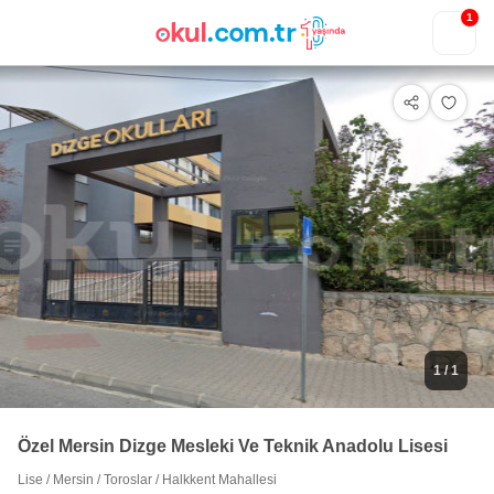
1
1
/ 1
Özel Mersin Dizge Mesleki Ve Teknik Anadolu Lisesi
Lise
/
Mersin
/
Toroslar
/
Halkkent Mahallesi