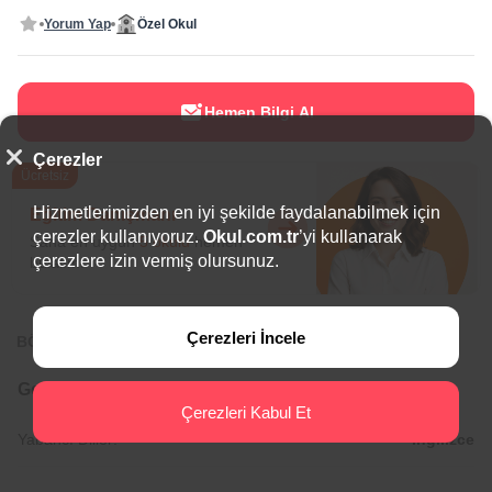
Yorum Yap
Özel Okul
Hemen Bilgi Al
Çerezler
Ücretsiz
Hizmetlerimizden en iyi şekilde faydalanabilmek için
Eğitim Danışmanı
çerezler kullanıyoruz.
Okul.com.tr
’yi kullanarak
Sana en uygun
5 okulu
hemen
çerezlere izin vermiş olursunuz.
bulalım.
Çerezleri İncele
BÖLGEDE ÖNE ÇIKAN OKULLAR
Genel Bilgiler
Çerezleri Kabul Et
Yabancı Diller:
İngilizce