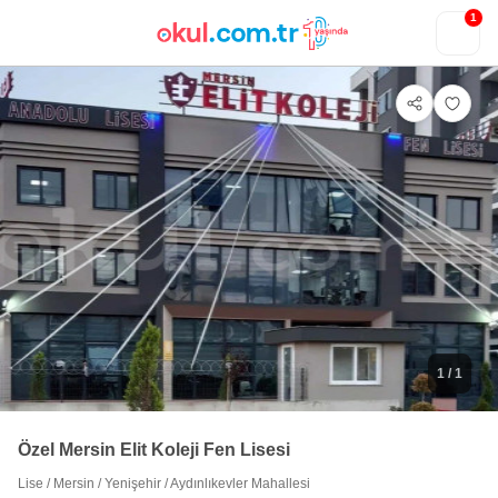
1
1
/ 1
Özel Mersin Elit Koleji Fen Lisesi
Lise
/
Mersin
/
Yenişehir
/
Aydınlıkevler Mahallesi