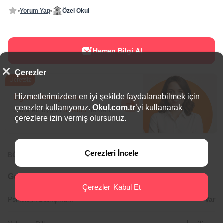
Yorum Yap
Özel Okul
Hemen Bilgi Al
Çerezler
Ücretsiz
Hizmetlerimizden en iyi şekilde faydalanabilmek için
Eğitim Danışmanı
çerezler kullanıyoruz.
Okul.com.tr
’yi kullanarak
Sana en uygun
5 okulu
hemen
çerezlere izin vermiş olursunuz.
bulalım.
Çerezleri İncele
BÖLGEDE ÖNE ÇIKAN OKULLAR
Genel Bilgiler
Çerezleri Kabul Et
Psikolojik Danışman:
Var