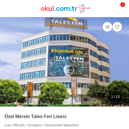
1
1
/ 13
Özel Mersin Tales Fen Lisesi
Lise
/
Mersin
/
Yenişehir
/
Güvenevler Mahallesi