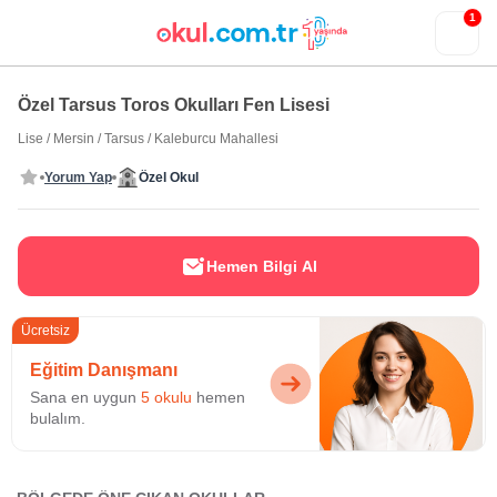
1
Özel Tarsus Toros Okulları Fen Lisesi
Lise
/
Mersin
/
Tarsus
/
Kaleburcu Mahallesi
Yorum Yap
Özel Okul
Hemen Bilgi Al
Ücretsiz
Eğitim Danışmanı
Sana en uygun
5 okulu
hemen
bulalım.