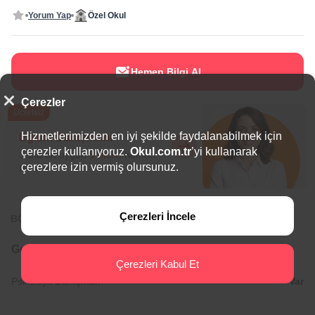
Yorum Yap
Özel Okul
Hemen Bilgi Al
Çerezler
Ücretsiz
Hizmetlerimizden en iyi şekilde faydalanabilmek için
Eğitim Danışmanı
çerezler kullanıyoruz.
Okul.com.tr
’yi kullanarak
Sana en uygun
5 okulu
hemen
çerezlere izin vermiş olursunuz.
bulalım.
Çerezleri İncele
BÖLGEDE ÖNE ÇIKAN OKULLAR
Genel Bilgiler
Çerezleri Kabul Et
Psikolojik Danışman:
Var