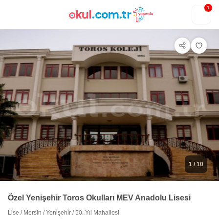
1
1
/ 10
Özel Yenişehir Toros Okulları MEV Anadolu Lisesi
Lise
/
Mersin
/
Yenişehir
/
50. Yıl Mahallesi