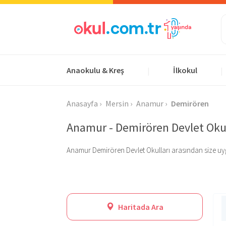
Anaokulu & Kreş
İlkokul
|
|
Anasayfa
Mersin
Anamur
Demirören
Anamur - Demirören Devlet Okul
Anamur Demirören Devlet Okulları arasından size uygun o
Haritada Ara