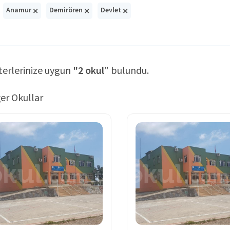
×
×
×
Anamur
Demirören
Devlet
terlerinize uygun
"2 okul
" bulundu.
er Okullar