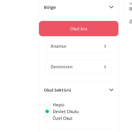
M
Bölge
D
Mersin
Okul Ara
Anamur
Demirören
Okul Sektörü
Hepsi
Devlet Okulu
Özel Okul