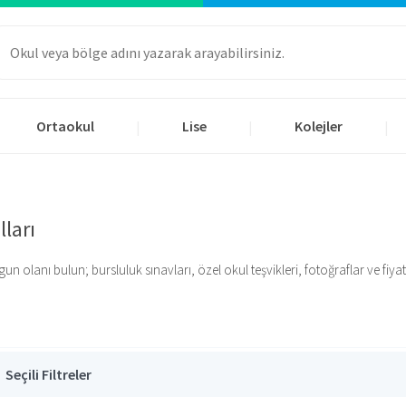
Ortaokul
Lise
Kolejler
|
|
|
ları
lanı bulun; bursluluk sınavları, özel okul teşvikleri, fotoğraflar ve fiyatlar
Seçili Filtreler