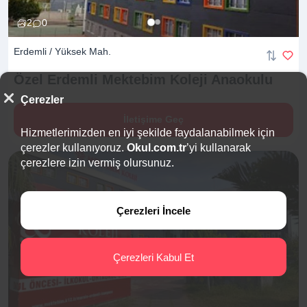
2
0
Erdemli / Yüksek Mah.
Özel Erdemli Mektebim Koleji
Anaokulu
Çerezler
İletişime Geç
Hizmetlerimizden en iyi şekilde faydalanabilmek için
çerezler kullanıyoruz.
Okul.com.tr
’yi kullanarak
çerezlere izin vermiş olursunuz.
Çerezleri İncele
Çerezleri Kabul Et