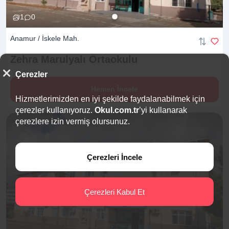
1
0
Anamur / İskele Mah.
Zehra Marulyalı
Ortaokulu
Çerezler
Hemen İncele
Hizmetlerimizden en iyi şekilde faydalanabilmek için
çerezler kullanıyoruz.
Okul.com.tr
’yi kullanarak
çerezlere izin vermiş olursunuz.
Çerezleri İncele
Çerezleri Kabul Et