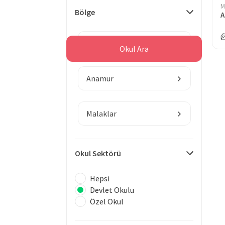
M
Bölge
A
Mersin
Okul Ara
Anamur
Malaklar
Okul Sektörü
Hepsi
Devlet Okulu
Özel Okul