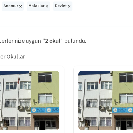
×
×
×
Anamur
Malaklar
Devlet
terlerinize uygun
"2 okul
" bulundu.
er Okullar