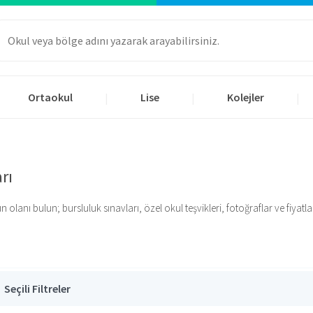
Ortaokul
Lise
Kolejler
|
|
|
rı
anı bulun; bursluluk sınavları, özel okul teşvikleri, fotoğraflar ve fiyatlar i
Seçili Filtreler