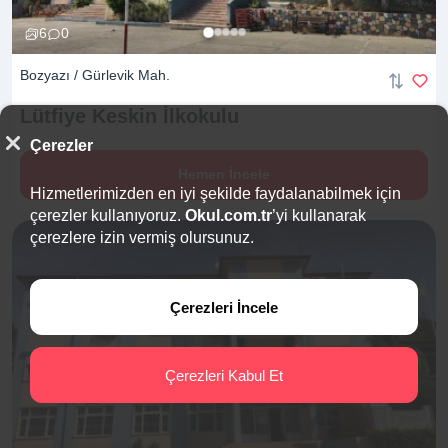
6
0
Bozyazı / Gürlevik Mah.
Lütfiye Keskin
İlkokulu
Çerezler
Hemen İncele
Hizmetlerimizden en iyi şekilde faydalanabilmek için
çerezler kullanıyoruz.
Okul.com.tr
’yi kullanarak
çerezlere izin vermiş olursunuz.
Çerezleri İncele
Çerezleri Kabul Et