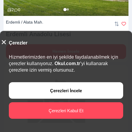
2
0
Erdemli / Alata Mah.
Erdemli Anadolu
Lisesi
Çerezler
Hemen İncele
Hizmetlerimizden en iyi şekilde faydalanabilmek için
çerezler kullanıyoruz.
Okul.com.tr
’yi kullanarak
çerezlere izin vermiş olursunuz.
Çerezleri İncele
Çerezleri Kabul Et