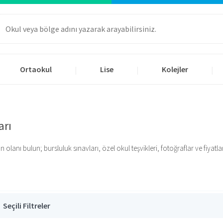
Ortaokul
Lise
Kolejler
|
|
|
arı
lanı bulun; bursluluk sınavları, özel okul teşvikleri, fotoğraflar ve fiyatlar i
Seçili Filtreler