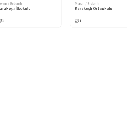
ersin / Erdemli
Mersin / Erdemli
arakeşli İlkokulu
Karakeşli Ortaokulu
1
1