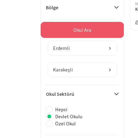
M
Bölge
K
Mersin
Okul Ara
Erdemli
Karakeşli
Okul Sektörü
Hepsi
Devlet Okulu
Özel Okul