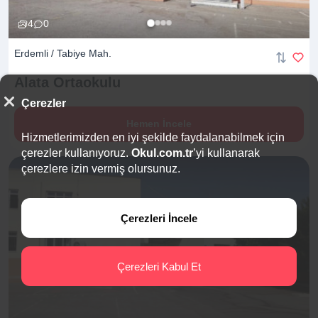
4
0
Erdemli / Tabiye Mah.
Alata
Ortaokulu
Çerezler
Hemen İncele
Hizmetlerimizden en iyi şekilde faydalanabilmek için
çerezler kullanıyoruz.
Okul.com.tr
’yi kullanarak
çerezlere izin vermiş olursunuz.
Çerezleri İncele
Çerezleri Kabul Et