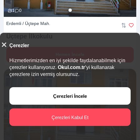
1
0
Erdemli / Üçtepe Mah.
Üçtepe
İlkokulu
Çerezler
Hemen İncele
Hizmetlerimizden en iyi şekilde faydalanabilmek için
çerezler kullanıyoruz.
Okul.com.tr
’yi kullanarak
çerezlere izin vermiş olursunuz.
Çerezleri İncele
Çerezleri Kabul Et