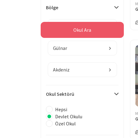
M
Bölge
G
Mersin
Okul Ara
Gülnar
Akdeniz
Okul Sektörü
Hepsi
M
Devlet Okulu
G
Özel Okul