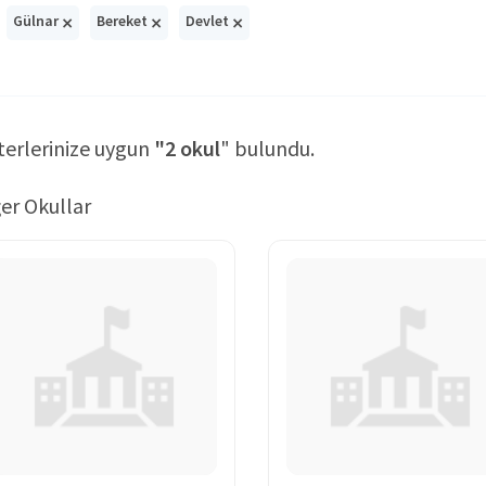
×
×
×
Gülnar
Bereket
Devlet
terlerinize uygun
"2 okul
" bulundu.
er Okullar