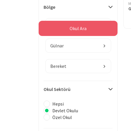
M
Bölge
Mersin
Okul Ara
Gülnar
Bereket
Okul Sektörü
Hepsi
Devlet Okulu
Özel Okul