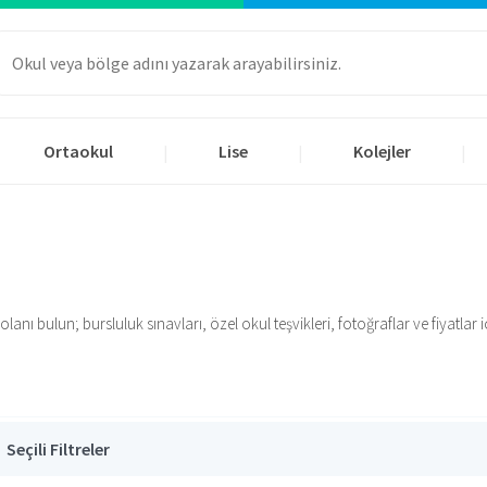
Ortaokul
Lise
Kolejler
|
|
|
ı bulun; bursluluk sınavları, özel okul teşvikleri, fotoğraflar ve fiyatlar içi
Seçili Filtreler