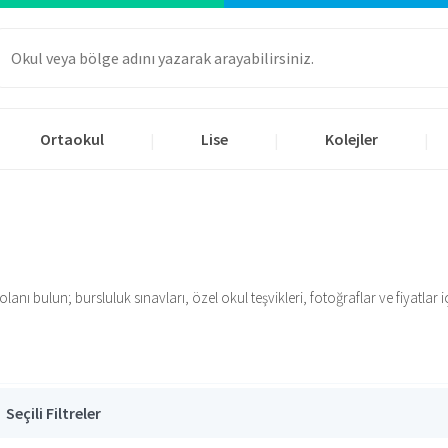
Ortaokul
Lise
Kolejler
|
|
|
ı bulun; bursluluk sınavları, özel okul teşvikleri, fotoğraflar ve fiyatlar içi
Seçili Filtreler