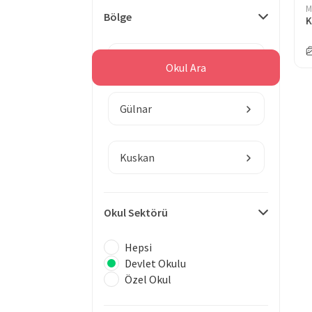
M
Bölge
K
Mersin
Okul Ara
Gülnar
Kuskan
Okul Sektörü
Hepsi
Devlet Okulu
Özel Okul