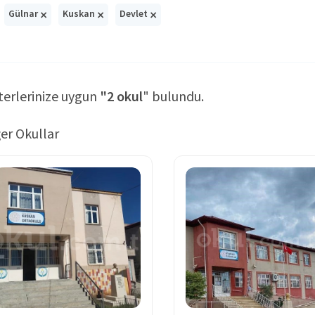
×
×
×
Gülnar
Kuskan
Devlet
terlerinize uygun
"2 okul
" bulundu.
er Okullar