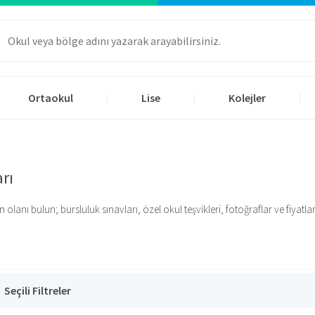
Ortaokul
Lise
Kolejler
|
|
|
rı
anı bulun; bursluluk sınavları, özel okul teşvikleri, fotoğraflar ve fiyatlar i
Seçili Filtreler