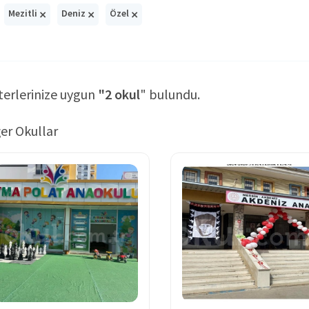
×
×
×
Mezitli
Deniz
Özel
terlerinize uygun
"2 okul
" bulundu.
er Okullar