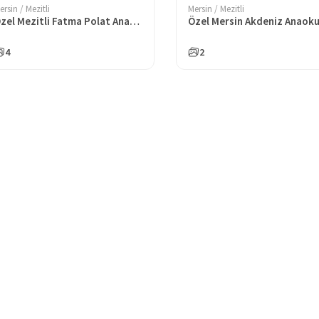
ersin / Mezitli
Mersin / Mezitli
Özel Mezitli Fatma Polat Anaokulu
Özel Mersin Akdeniz Anaoku
4
2