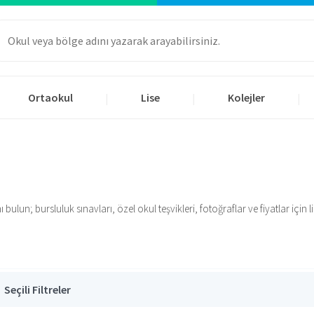
Ortaokul
Lise
Kolejler
|
|
|
ulun; bursluluk sınavları, özel okul teşvikleri, fotoğraflar ve fiyatlar için lis
Seçili Filtreler