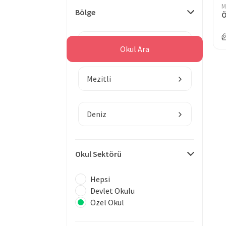
M
Bölge
Mersin
Okul Ara
Mezitli
Deniz
Okul Sektörü
Hepsi
Devlet Okulu
Özel Okul