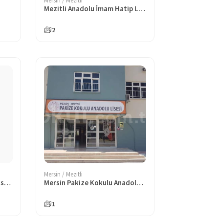
Mersin / Mezitli
Mezitli Anadolu İmam Hatip Lisesi
2
Mersin / Mezitli
Mezitli İstanbul Ticaret Odası Şehit Mehmet Güçlü İlkokulu
Mersin Pakize Kokulu Anadolu Lisesi
1