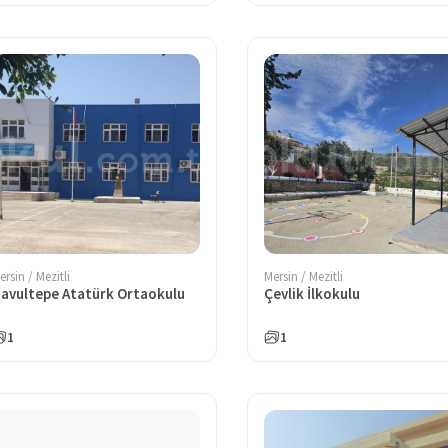
ersin / Mezitli
Mersin / Mezitli
avultepe Atatürk Ortaokulu
Çevlik İlkokulu
1
1