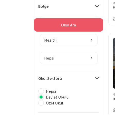
M
Bölge
M
Mersin
Okul Ara
Mezitli
Hepsi
Okul Sektörü
Hepsi
M
Devlet Okulu
D
Özel Okul