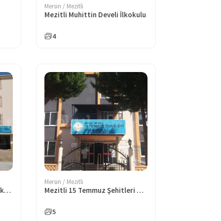
Mersin / Mezitli
Mezitli Muhittin Develi İlkokulu
4
Mersin / Mezitli
Mezitli Şehit Yiğitcan Çiğa İlkokulu
Mezitli 15 Temmuz Şehitleri Ortaokulu
5