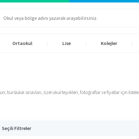
Ortaokul
Lise
Kolejler
|
|
|
; bursluluk sınavları, özel okul teşvikleri, fotoğraflar ve fiyatlar için listele
Seçili Filtreler