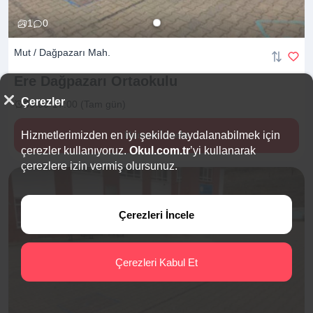
1
0
Mut / Dağpazarı Mah.
Ere Dağpazarı
Ortaokulu
Çerezler
09:00-17:00 (Tam gün)
Hizmetlerimizden en iyi şekilde faydalanabilmek için
Hemen İncele
çerezler kullanıyoruz.
Okul.com.tr
’yi kullanarak
çerezlere izin vermiş olursunuz.
Çerezleri İncele
Çerezleri Kabul Et