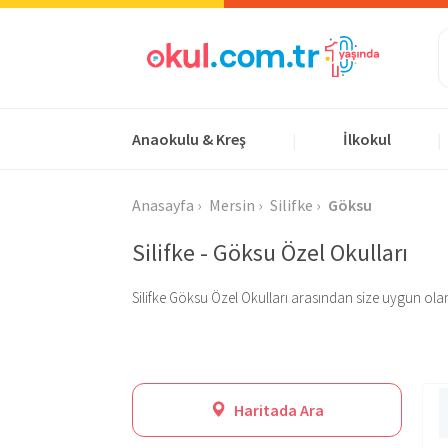
Anaokulu & Kreş
İlkokul
|
|
Anasayfa
Mersin
Silifke
Göksu
Silifke - Göksu Özel Okulları
Silifke Göksu Özel Okulları arasından size uygun olanı b
Haritada Ara