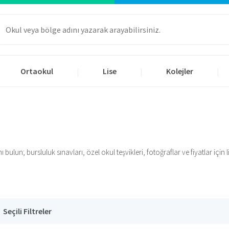
Ortaokul
Lise
Kolejler
|
|
|
ulun; bursluluk sınavları, özel okul teşvikleri, fotoğraflar ve fiyatlar için li
Seçili Filtreler