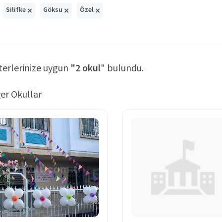
×
×
×
Silifke
Göksu
Özel
terlerinize uygun
"2 okul
" bulundu.
er Okullar