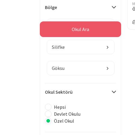
M
Bölge
Ö
Mersin
Okul Ara
Silifke
Göksu
Okul Sektörü
Hepsi
Devlet Okulu
Özel Okul