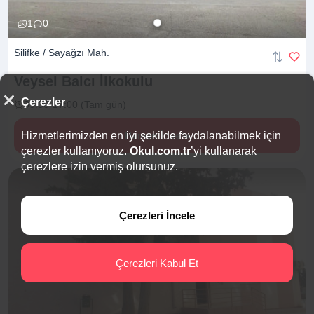
1
0
Silifke / Sayağzı Mah.
Veysel Balcı
İlkokulu
Çerezler
09:00-17:00 (Tam gün)
Hizmetlerimizden en iyi şekilde faydalanabilmek için
Hemen İncele
çerezler kullanıyoruz.
Okul.com.tr
’yi kullanarak
çerezlere izin vermiş olursunuz.
Çerezleri İncele
Çerezleri Kabul Et