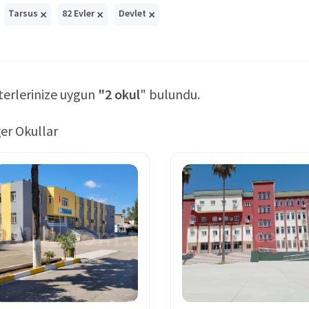
×
×
×
Tarsus
82 Evler
Devlet
terlerinize uygun
"2 okul
" bulundu.
er Okullar