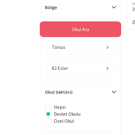
M
Bölge
2
Mersin
Okul Ara
Tarsus
82 Evler
Okul Sektörü
Hepsi
Devlet Okulu
Özel Okul