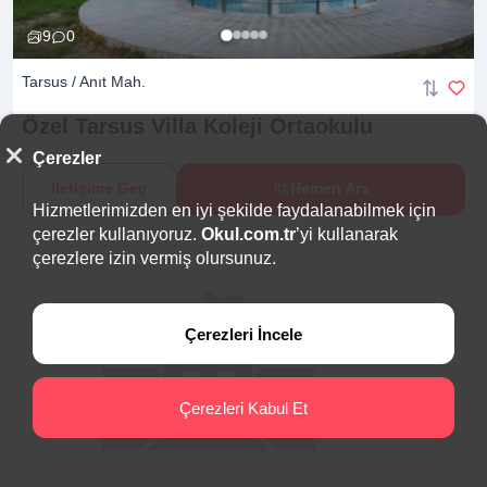
9
0
Tarsus / Anıt Mah.
Özel Tarsus Villa Koleji
Ortaokulu
Çerezler
İletişime Geç
Hemen Ara
Hizmetlerimizden en iyi şekilde faydalanabilmek için
çerezler kullanıyoruz.
Okul.com.tr
’yi kullanarak
çerezlere izin vermiş olursunuz.
Çerezleri İncele
Çerezleri Kabul Et