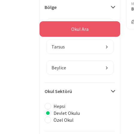
M
Bölge
Mersin
Okul Ara
Tarsus
Beylice
Okul Sektörü
Hepsi
Devlet Okulu
Özel Okul