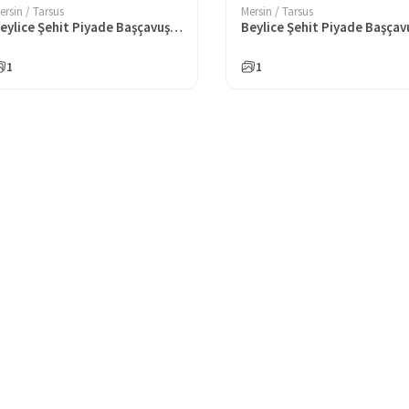
ersin / Tarsus
Mersin / Tarsus
Beylice Şehit Piyade Başçavuş Faruk Kaya İlkokulu
1
1