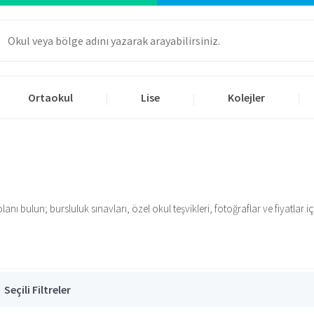
Ortaokul
Lise
Kolejler
|
|
|
ı bulun; bursluluk sınavları, özel okul teşvikleri, fotoğraflar ve fiyatlar için
Seçili Filtreler