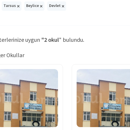
×
×
×
Tarsus
Beylice
Devlet
terlerinize uygun
"2 okul
" bulundu.
er Okullar