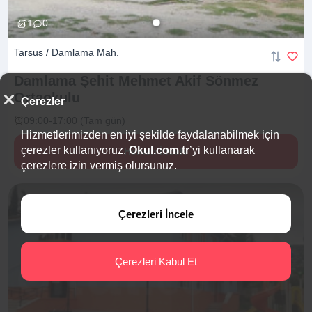
1
0
Tarsus / Damlama Mah.
Damlama Şehit Mehmet Akif Sönmez
Ortaokulu
Çerezler
09:00-17:00 (Tam gün)
Hizmetlerimizden en iyi şekilde faydalanabilmek için
çerezler kullanıyoruz.
Okul.com.tr
’yi kullanarak
Hemen İncele
çerezlere izin vermiş olursunuz.
Çerezleri İncele
Çerezleri Kabul Et