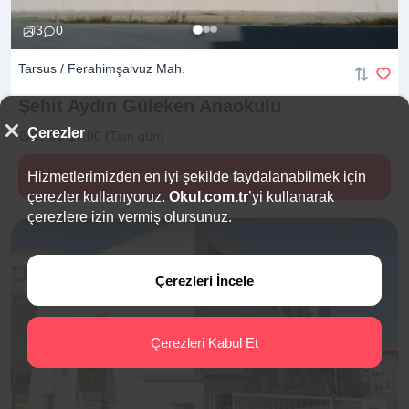
3
0
Tarsus / Ferahimşalvuz Mah.
Şehit Aydın Güleken
Anaokulu
Çerezler
09:00-17:00 (Tam gün)
Hizmetlerimizden en iyi şekilde faydalanabilmek için
Hemen İncele
çerezler kullanıyoruz.
Okul.com.tr
’yi kullanarak
çerezlere izin vermiş olursunuz.
Çerezleri İncele
Çerezleri Kabul Et