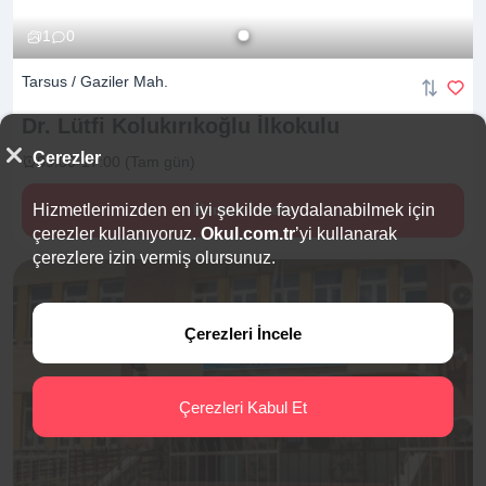
1
0
Tarsus / Gaziler Mah.
Dr. Lütfi Kolukırıkoğlu
İlkokulu
Çerezler
09:00-17:00 (Tam gün)
Hizmetlerimizden en iyi şekilde faydalanabilmek için
Hemen İncele
çerezler kullanıyoruz.
Okul.com.tr
’yi kullanarak
çerezlere izin vermiş olursunuz.
Çerezleri İncele
Çerezleri Kabul Et