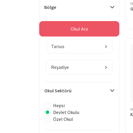
M
Bölge
Mersin
Okul Ara
Tarsus
Reşadiye
Okul Sektörü
Hepsi
M
Devlet Okulu
K
Özel Okul