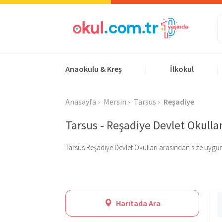
Anaokulu & Kreş
İlkokul
|
|
Anasayfa
Mersin
Tarsus
Reşadiye
Tarsus - Reşadiye Devlet Okullar
Tarsus Reşadiye Devlet Okulları arasından size uygun ola
Haritada Ara