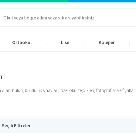
Ortaokul
Lise
Kolejler
|
|
|
ı
nı bulun; bursluluk sınavları, özel okul teşvikleri, fotoğraflar ve fiyatlar iç
Seçili Filtreler