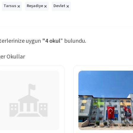
×
×
×
Tarsus
Reşadiye
Devlet
terlerinize uygun
"4 okul
" bulundu.
er Okullar