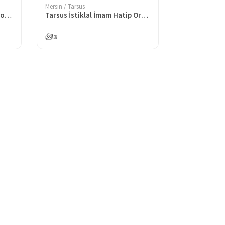
Mersin / Tarsus
Kerim Çeliktaş Türkocağı İlkokulu
Tarsus İstiklal İmam Hatip Ortaokulu
3