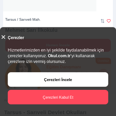
Tarsus / Sarıveli Mah.
Mehmet Sarı
İlkokulu
Çerezler
Hemen İncele
Hizmetlerimizden en iyi şekilde faydalanabilmek için
çerezler kullanıyoruz.
Okul.com.tr
’yi kullanarak
Ücretsiz
çerezlere izin vermiş olursunuz.
Eğitim Danışmanı
Sana en uygun
5 okulu
hemen bulalım.
Çerezleri İncele
Çerezleri Kabul Et
Anasayfa
Mersin
Tarsus
Sarıveli
Tarsus - Sarıveli Devlet Okulları