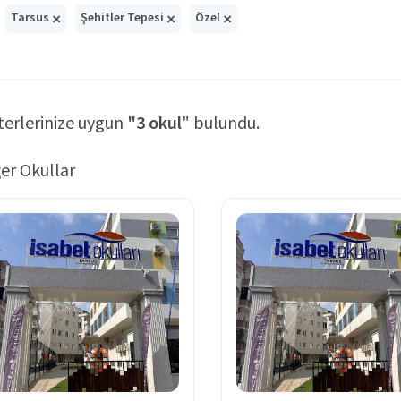
×
×
×
Tarsus
Şehitler Tepesi
Özel
terlerinize uygun
"3 okul
" bulundu.
er Okullar