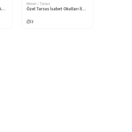
Mersin / Tarsus
Özel Tarsus İsabet Okulları Anaokulu
Özel Tarsus İsabet Okulları İlkokulu
2