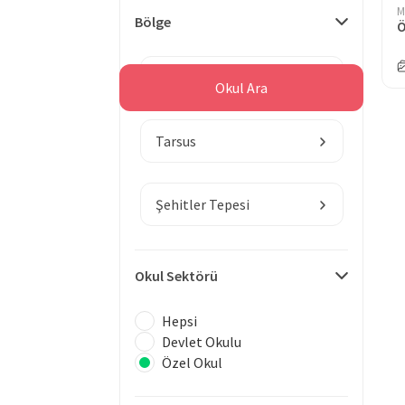
M
Bölge
Mersin
Okul Ara
Tarsus
Şehitler Tepesi
Okul Sektörü
Hepsi
Devlet Okulu
Özel Okul