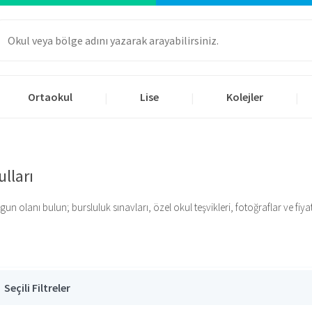
Ortaokul
Lise
Kolejler
|
|
|
ulları
n olanı bulun; bursluluk sınavları, özel okul teşvikleri, fotoğraflar ve fiyatla
Seçili Filtreler