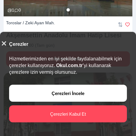
1
0
Toroslar / Zeki Ayan Mah.
Akşemsettin Anadolu İmam Hatip
Lisesi
Çerezler
08:00-17:00 (Tam gün)
Hizmetlerimizden en iyi şekilde faydalanabilmek için
Hemen İncele
çerezler kullanıyoruz.
Okul.com.tr
’yi kullanarak
çerezlere izin vermiş olursunuz.
Çerezleri İncele
Çerezleri Kabul Et