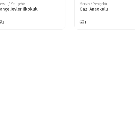
ersin / Yenişehir
Mersin / Yenişehir
ahçelievler İlkokulu
Gazi Anaokulu
1
1