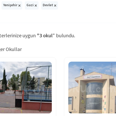
×
×
×
Yenişehir
Gazi
Devlet
terlerinize uygun
"3 okul
" bulundu.
er Okullar