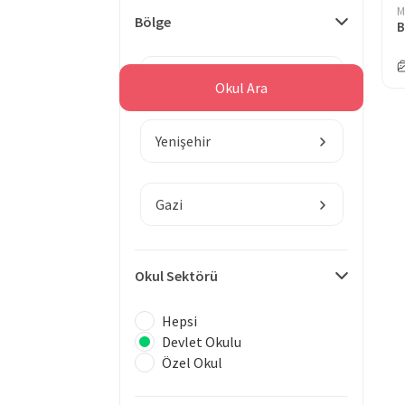
M
Bölge
B
Mersin
Okul Ara
Yenişehir
Gazi
Okul Sektörü
Hepsi
Devlet Okulu
Özel Okul