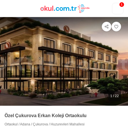
1
1
/ 22
Özel Çukurova Erkan Koleji Ortaokulu
Ortaokul
/
Adana
/
Çukurova
/
Huzurevleri Mahallesi