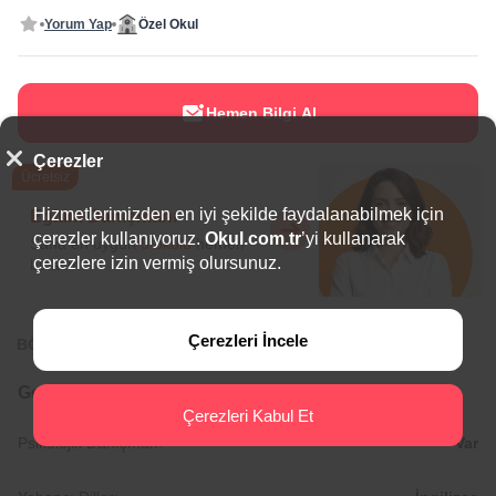
Yorum Yap
Özel Okul
Hemen Bilgi Al
Çerezler
Ücretsiz
Hizmetlerimizden en iyi şekilde faydalanabilmek için
Eğitim Danışmanı
çerezler kullanıyoruz.
Okul.com.tr
’yi kullanarak
Sana en uygun
5 okulu
hemen
çerezlere izin vermiş olursunuz.
bulalım.
Çerezleri İncele
BÖLGEDE ÖNE ÇIKAN OKULLAR
Genel Bilgiler
Çerezleri Kabul Et
Psikolojik Danışman:
Var