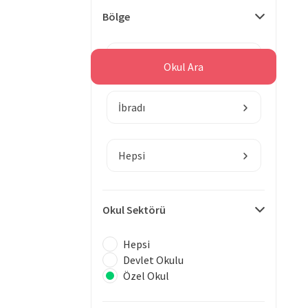
Bölge
Antalya
Okul Ara
İbradı
Hepsi
Okul Sektörü
Hepsi
Devlet Okulu
Özel Okul