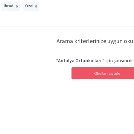
×
×
İbradı
Özel
Arama kriterlerinize uygun oku
"Antalya Ortaokulları "
için şansını de
Okulları Listele