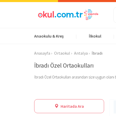
Anaokulu & Kreş
İlkokul
|
|
Anasayfa
Ortaokul
Antalya
İbradı
İbradı Özel Ortaokulları
İbradı Özel Ortaokulları arasından size uygun olanı bulu
Haritada Ara