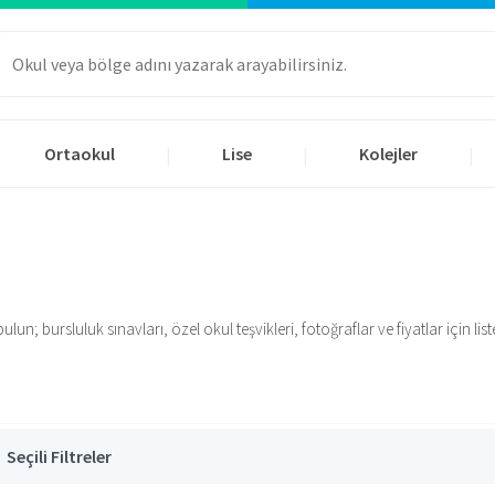
Ortaokul
Lise
Kolejler
|
|
|
n; bursluluk sınavları, özel okul teşvikleri, fotoğraflar ve fiyatlar için liste
Seçili Filtreler