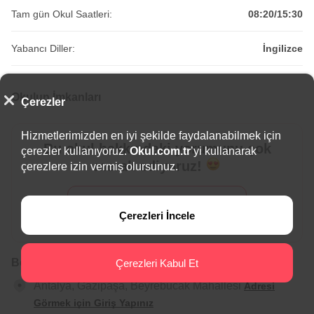
Tam gün Okul Saatleri:
08:20/15:30
Yabancı Diller:
İngilizce
Okulun İmkanları
Çerezler
Hizmetlerimizden en iyi şekilde faydalanabilmek için
Bu okul hakkındaki yorumunu çok
çerezler kullanıyoruz.
Okul.com.tr
’yi kullanarak
merak ediyoruz!
çerezlere izin vermiş olursunuz.
Yorum Yap
Çerezleri İncele
Beyrebucak Ortaokulu İletişim Bilgileri
Çerezleri Kabul Et
Antalya, Gazipaşa, Beyrebucak Mahallesi
Adresi
Görmek için Giriş Yapınız