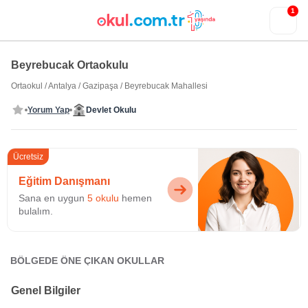
1
Beyrebucak Ortaokulu
Ortaokul
/
Antalya
/
Gazipaşa
/
Beyrebucak Mahallesi
Yorum Yap
Devlet Okulu
Ücretsiz
Eğitim Danışmanı
Sana en uygun
5 okulu
hemen
bulalım.
BÖLGEDE ÖNE ÇIKAN OKULLAR
Genel Bilgiler