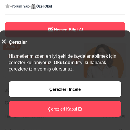
Yorum Yap
Özel Okul
Hemen Bilgi Al
Çerezler
Ücretsiz
Hizmetlerimizden en iyi şekilde faydalanabilmek için
Eğitim Danışmanı
çerezler kullanıyoruz.
Okul.com.tr
’yi kullanarak
Sana en uygun
5 okulu
hemen
çerezlere izin vermiş olursunuz.
bulalım.
Çerezleri İncele
BÖLGEDE ÖNE ÇIKAN OKULLAR
Genel Bilgiler
Çerezleri Kabul Et
Tam gün Okul Saatleri:
08:00/17:30