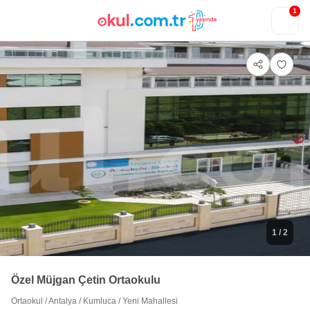
1
1
/ 2
Özel Müjgan Çetin Ortaokulu
Ortaokul
/
Antalya
/
Kumluca
/
Yeni Mahallesi