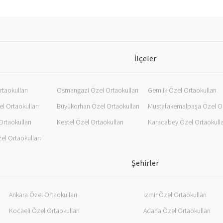
İlçeler
rtaokulları
Osmangazi Özel Ortaokulları
Gemlik Özel Ortaokulları
l Ortaokulları
Büyükorhan Özel Ortaokulları
rtaokulları
Kestel Özel Ortaokulları
Karacabey Özel Ortaokulla
l Ortaokulları
Şehirler
Ankara Özel Ortaokulları
İzmir Özel Ortaokulları
Kocaeli Özel Ortaokulları
Adana Özel Ortaokulları