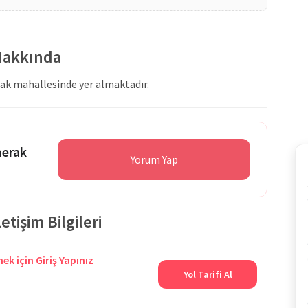
 Hakkında
nak mahallesinde yer almaktadır.
merak
Yorum Yap
tişim Bilgileri
ek için Giriş Yapınız
Yol Tarifi Al