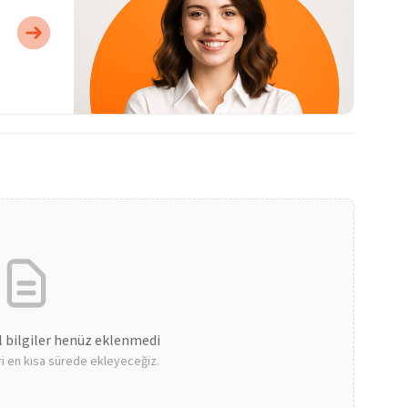
l bilgiler henüz eklenmedi
leri en kısa sürede ekleyeceğiz.