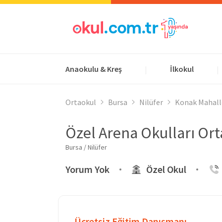
Anaokulu & Kreş
İlkokul
|
|
Ortaokul
Bursa
Nilüfer
Konak Mahall
Özel Arena Okulları Or
Bursa / Nilüfer
Yorum Yok
Özel Okul
Ücretsiz Eğitim Danışmanı