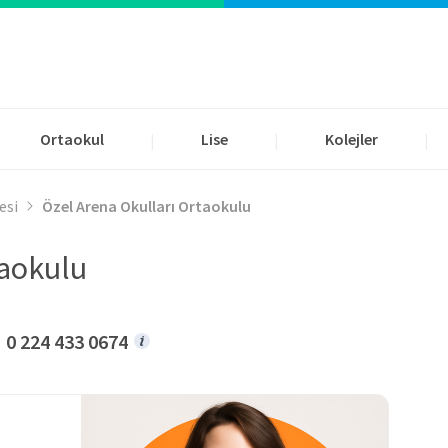
Ortaokul
Lise
Kolejler
|
|
|
esi
Özel Arena Okulları Ortaokulu
taokulu
0 224 433 0674