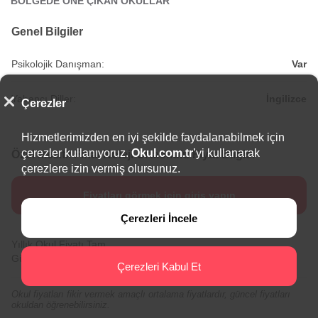
BÖLGEDE ÖNE ÇIKAN OKULLAR
Genel Bilgiler
Psikolojik Danışman:
Var
Yabancı Diller:
İngilizce
Çerezler
Hizmetlerimizden en iyi şekilde faydalanabilmek için
çerezler kullanıyoruz.
Okul.com.tr
’yi kullanarak
Özel Mezitli Final Koleji Ortaokulu Fiyat Bilgisi
çerezlere izin vermiş olursunuz.
Fiyatları görmek için giriş yapın
Çerezleri İncele
Yıllık Okul Fiyatı Tam
Fiyat için giriş yapın
Gün:
Çerezleri Kabul Et
Okul fiyatları fikir vermek amaçlı ortalama fiyatlardır, güncel fiyatları
okuldan öğrenebilirsiniz.