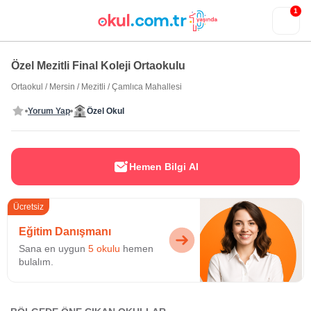
1
Özel Mezitli Final Koleji Ortaokulu
Ortaokul
/
Mersin
/
Mezitli
/
Çamlıca Mahallesi
Yorum Yap
Özel Okul
Hemen Bilgi Al
Ücretsiz
Eğitim Danışmanı
Sana en uygun
5 okulu
hemen
bulalım.