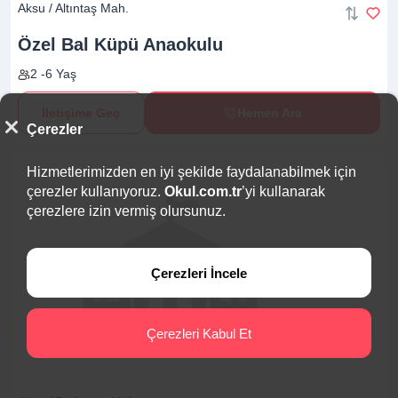
Aksu / Altıntaş Mah.
Özel Bal Küpü
Anaokulu
2 -6 Yaş
İletişime Geç
Hemen Ara
Çerezler
Hizmetlerimizden en iyi şekilde faydalanabilmek için
çerezler kullanıyoruz.
Okul.com.tr
’yi kullanarak
çerezlere izin vermiş olursunuz.
Çerezleri İncele
Çerezleri Kabul Et