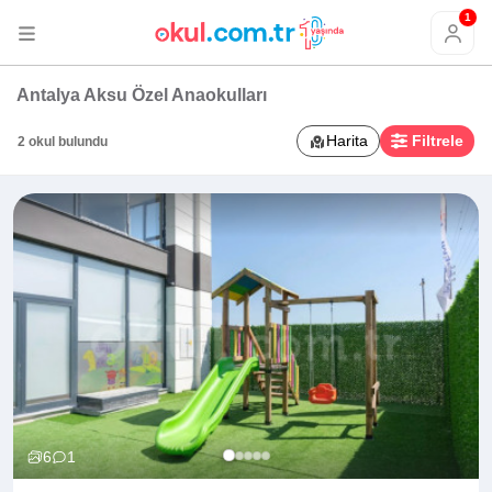
1
Antalya Aksu Özel Anaokulları
Harita
Filtrele
2 okul bulundu
6
1