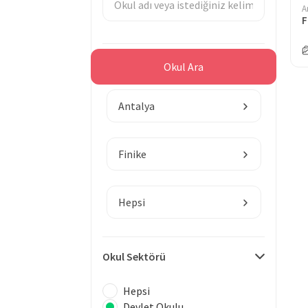
A
F
Bölge
Okul Ara
Antalya
Finike
Hepsi
Okul Sektörü
Hepsi
Devlet Okulu