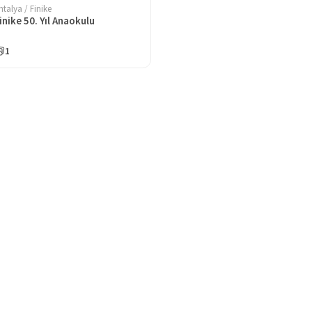
ntalya / Finike
inike 50. Yıl Anaokulu
1