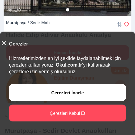
1
0
Muratpaşa / Sedir Mah.
Halide Edip Adıvar Anaokulu
Antalya
Çerezler
Hemen İncele
Hizmetlerimizden en iyi şekilde faydalanabilmek için
çerezler kullanıyoruz.
Okul.com.tr
’yi kullanarak
Ücretsiz
çerezlere izin vermiş olursunuz.
Eğitim Danışmanı
Sana en uygun
5 okulu
hemen bulalım.
Çerezleri İncele
Çerezleri Kabul Et
Anasayfa
Anaokulu
Antalya
Muratpaşa
Sedir
Muratpaşa - Sedir Devlet Anaokulları