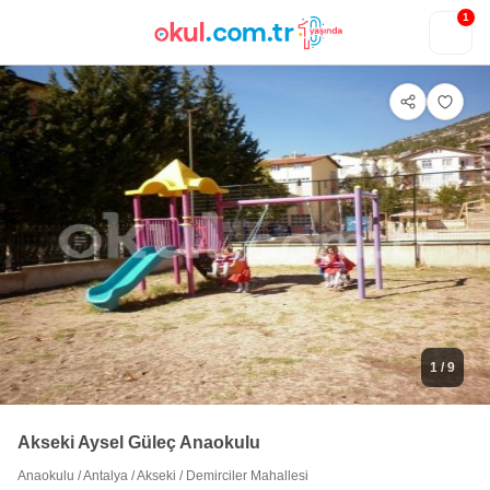
1
1
/ 9
Akseki Aysel Güleç Anaokulu
Anaokulu
/
Antalya
/
Akseki
/
Demirciler Mahallesi