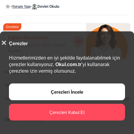
Yorum Yap
Devlet Okulu
Ücretsiz
Eğitim Danışmanı
Çerezler
Sana en uygun
5 okulu
hemen
bulalım.
Hizmetlerimizden en iyi şekilde faydalanabilmek için
çerezler kullanıyoruz.
Okul.com.tr
’yi kullanarak
çerezlere izin vermiş olursunuz.
BÖLGEDE ÖNE ÇIKAN OKULLAR
Genel Bilgiler
Çerezleri İncele
Tam gün Okul Saatleri:
08:30/13:30
Çerezleri Kabul Et
Okulun İmkanları