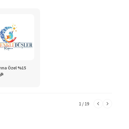
n aktif olması ve giriş çıkışlarda kontrollü kapı açılıp
ymiş gibi güvende kalmalarına katkı sağlamaktadır. Küçük
olan uyku düzenine okulumuz katkı sağlamakta yardımcı
klarımız uyku odalarında uyumaktadır. Sağlıklı, mutlu,
i yetiştirmeyi amaçlayan okulumuz, bu doğrultuda nesiller
ına Özel %15
🎉
1
/ 19