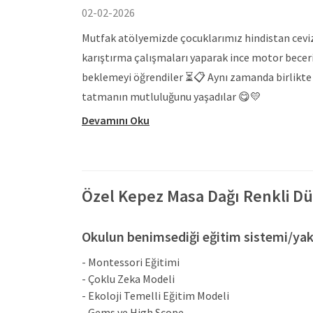
02-02-2026
Mutfak atölyemizde çocuklarımız hindistan cevizi 
karıştırma çalışmaları yaparak ince motor becerile
beklemeyi öğrendiler ⏳📋 Aynı zamanda birlikte ç
tatmanın mutluluğunu yaşadılar 😋💛
Devamını Oku
Özel Kepez Masa Dağı Renkli Dü
Okulun benimsediği eğitim sistemi/yak
- Montessori Eğitimi
- Çoklu Zeka Modeli
- Ekoloji Temelli Eğitim Modeli
- Gems ve High Scope