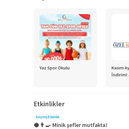
şekilde hazırlanmaktadır. 7/24 kamera sistemini
kapanması, gün içerisinde çocukların evlerinde
çocuklarımızın fiziksel gelişimi için önemli 
öğretmenler eşliğinde gerekli koşullarda çocu
saygılı, öz güvenli, başarılı ve sosyal bireyler
yetiştirmeye devam etmektedir.
Yaz Spor Okulu
Kasım Ay
İndirim! 
Etkinlikler
Geçmiş Etkinlik
🥥👨‍🍳 Minik şefler mutfakta!