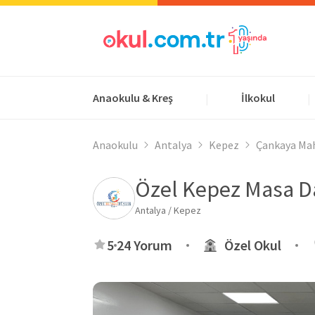
Anaokulu & Kreş
İlkokul
|
|
Anaokulu
Antalya
Kepez
Çankaya Mah
Özel Kepez Masa D
Antalya / Kepez
5
24 Yorum
Özel Okul