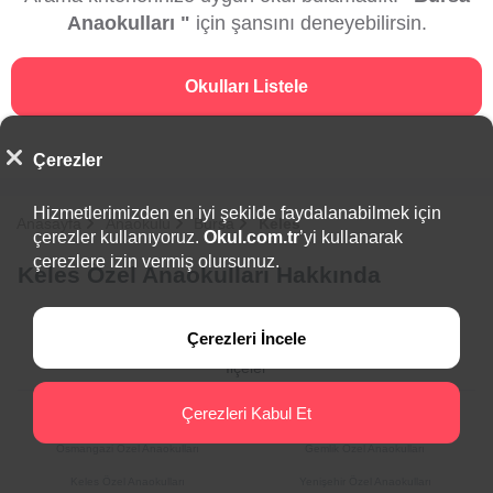
Anaokulları "
için şansını deneyebilirsin.
Okulları Listele
Çerezler
Hizmetlerimizden en iyi şekilde faydalanabilmek için
Anasayfa
Anaokulu
Bursa
Keles
çerezler kullanıyoruz.
Okul.com.tr
’yi kullanarak
çerezlere izin vermiş olursunuz.
Keles Özel Anaokulları Hakkında
Çerezleri İncele
İlçeler
Çerezleri Kabul Et
Harmancık Özel Anaokulları
İznik Özel Anaokulları
Osmangazi Özel Anaokulları
Gemlik Özel Anaokulları
Keles Özel Anaokulları
Yenişehir Özel Anaokulları