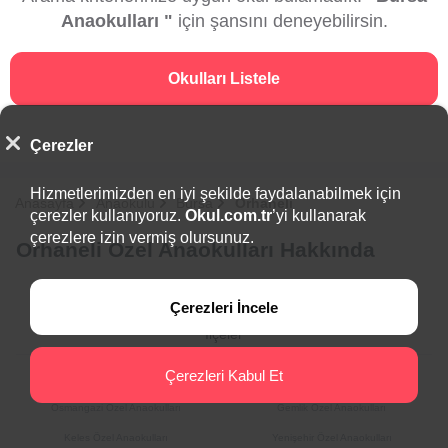
Anaokulları "
için şansını deneyebilirsin.
Okulları Listele
Çerezler
Hizmetlerimizden en iyi şekilde faydalanabilmek için
Anasayfa
Anaokulu
Bursa
Orhaneli
çerezler kullanıyoruz.
Okul.com.tr
’yi kullanarak
çerezlere izin vermiş olursunuz.
Orhaneli Özel Anaokulları Hakkında
Çerezleri İncele
İlçeler
Çerezleri Kabul Et
Harmancık Özel Anaokulları
İznik Özel Anaokulları
Osmangazi Özel Anaokulları
Gemlik Özel Anaokulları
Keles Özel Anaokulları
Yenişehir Özel Anaokulları